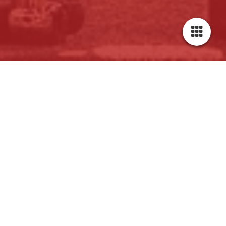
Cookie-Einstellungen
Diese Webseite verwendet Cookies, um Besuchern ein optimales
Nutzererlebnis zu bieten. Bestimmte Inhalte von Drittanbietern werden
nur angezeigt, wenn die entsprechende Option aktiviert ist. Die
Datenverarbeitung kann dann auch in einem Drittland erfolgen.
Weitere Informationen hierzu in der Datenschutzerklärung.
Wir leben Musik. Mit Euch. Für Euch!
Schön, dass du den Weg zu uns gefunden hast! Bei uns dreht
Technisch notwendige
sich alles um die pure Freude am Musizieren und das
Diese Cookies sind zum Betrieb der Webseite notwendig, z.B. zum
gemeinsame Erleben von Musik. Wir sind ein bunter Haufen
Schutz vor Hackerangriffen und zur Gewährleistung eines
Musikbegeisterter, bei dem Geselligkeit großgeschrieben wird.
konsistenten und der Nachfrage angepassten Erscheinungsbilds der
Egal, ob du schon ein Instrument spielst oder es lernen möchtest
Seite.
– bei uns bist du genau richtig!
Analytische
Wir bieten eine fundierte Ausbildung für Jugendliche an
Diese Cookies werden verwendet, um das Nutzererlebnis weiter zu
verschiedenen Instrumenten an: Du kannst bei uns fast jedes
optimieren. Hierunter fallen auch Statistiken, die dem
Blasinstrument, Akkordeon, Keyboard oder auch Schlagzeug
Webseitenbetreiber von Drittanbietern zur Verfügung gestellt werden,
lernen.
sowie die Ausspielung von personalisierter Werbung durch die